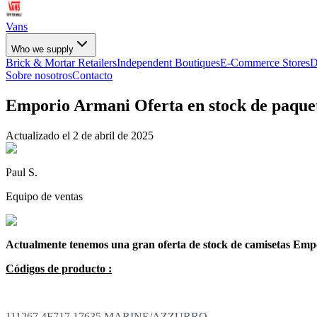
Vans
Who we supply
Brick & Mortar Retailers
Independent Boutiques
E-Commerce Stores
D
Sobre nosotros
Contacto
Emporio Armani Oferta en stock de paquet
Actualizado el
2 de abril de 2025
Paul S.
Equipo de ventas
Actualmente tenemos una gran oferta de stock de camisetas Emp
Códigos de producto :
111267 4F717 17635 MARINE/AZZURRO