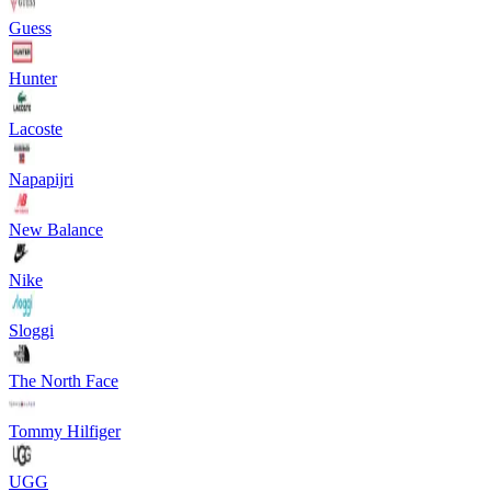
Guess
Hunter
Lacoste
Napapijri
New Balance
Nike
Sloggi
The North Face
Tommy Hilfiger
UGG