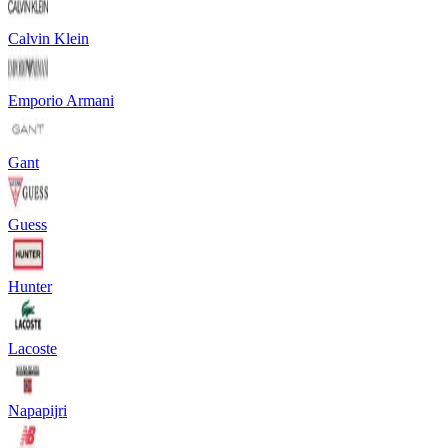
Calvin Klein
Emporio Armani
Gant
Guess
Hunter
Lacoste
Napapijri