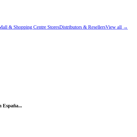
Mall & Shopping Centre Stores
Distributors & Resellers
View all →
n España...