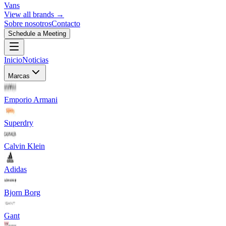
Vans
View all brands →
Sobre nosotros
Contacto
Schedule a Meeting
Inicio
Noticias
Marcas
Emporio Armani
Superdry
Calvin Klein
Adidas
Bjorn Borg
Gant