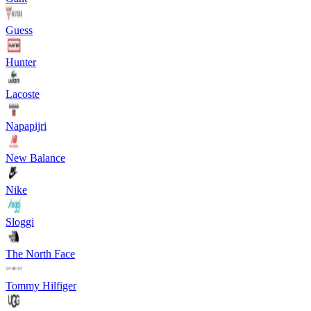
Guess
Hunter
Lacoste
Napapijri
New Balance
Nike
Sloggi
The North Face
Tommy Hilfiger