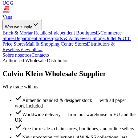
UGG
Vans
Who we supply
Brick & Mortar Retailers
Independent Boutiques
E-Commerce
Stores
Department Stores
Sports & Activewear Shops
Outlet & Off-
Price Stores
Mall & Shopping Centre Stores
Distributors &
Resellers
View all →
Sobre nosotros
Contacto
Authorised Wholesale Distributor
Calvin Klein
Wholesale Supplier
Why trade with us
Authentic branded & designer stock — with all paper
work included
Worldwide delivery — from our warehouse in EU and the
UK
Free for resale - chain stores, boutiques, and online sellers
New upcoming collections, AW & SS collections, last