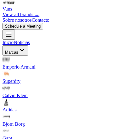
Vans
View all brands →
Sobre nosotros
Contacto
Schedule a Meeting
Inicio
Noticias
Marcas
Emporio Armani
Superdry
Calvin Klein
Adidas
Bjorn Borg
Gant