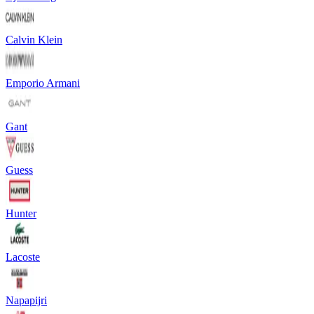
Calvin Klein
Emporio Armani
Gant
Guess
Hunter
Lacoste
Napapijri