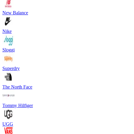
New Balance
Nike
Sloggi
Superdry
The North Face
Tommy Hilfiger
UGG