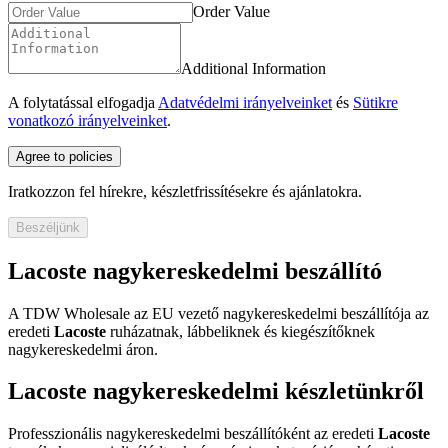
Order Value
Additional Information
A folytatással elfogadja
Adatvédelmi irányelveinket
és
Sütikre
vonatkozó irányelveinket
.
Agree to policies
Iratkozzon fel hírekre, készletfrissítésekre és ajánlatokra.
Beszéljünk
Lacoste nagykereskedelmi beszállító
A TDW Wholesale az EU vezető nagykereskedelmi beszállítója az
eredeti
Lacoste
ruházatnak, lábbeliknek és kiegészítőknek
nagykereskedelmi áron.
Lacoste nagykereskedelmi készletünkről
Professzionális nagykereskedelmi beszállítóként az eredeti
Lacoste