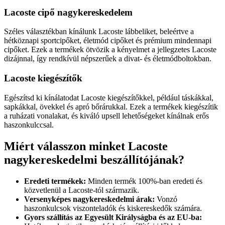
Lacoste cipő nagykereskedelem
Széles választékban kínálunk Lacoste lábbeliket, beleértve a
hétköznapi sportcipőket, életmód cipőket és prémium mindennapi
cipőket. Ezek a termékek ötvözik a kényelmet a jellegzetes Lacoste
dizájnnal, így rendkívül népszerűek a divat- és életmódboltokban.
Lacoste kiegészítők
Egészítsd ki kínálatodat Lacoste kiegészítőkkel, például táskákkal,
sapkákkal, övekkel és apró bőrárukkal. Ezek a termékek kiegészítik
a ruházati vonalakat, és kiváló upsell lehetőségeket kínálnak erős
haszonkulccsal.
Miért válasszon minket Lacoste
nagykereskedelmi beszállítójának?
Eredeti termékek:
Minden termék 100%-ban eredeti és
közvetlenül a Lacoste-tól származik.
Versenyképes nagykereskedelmi árak:
Vonzó
haszonkulcsok viszonteladók és kiskereskedők számára.
Gyors szállítás az Egyesült Királyságba és az EU-ba: