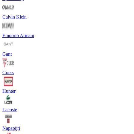
Calvin Klein
Emporio Armani
Gant
Guess
Hunter
Lacoste
Napapijri