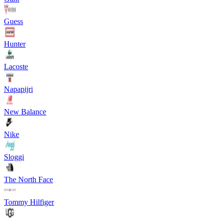
Guess
Hunter
Lacoste
Napapijri
New Balance
Nike
Sloggi
The North Face
Tommy Hilfiger