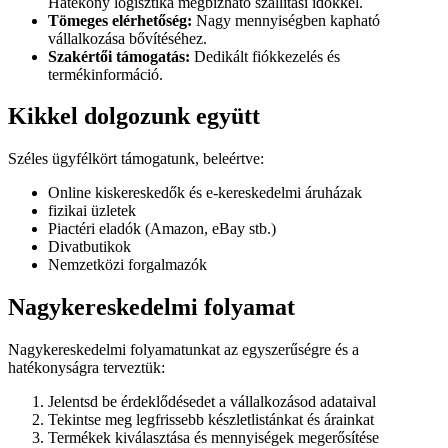
Hatékony logisztika megbízható szállítási időkkel.
Tömeges elérhetőség:
Nagy mennyiségben kapható
vállalkozása bővítéséhez.
Szakértői támogatás:
Dedikált fiókkezelés és
termékinformáció.
Kikkel dolgozunk együtt
Széles ügyfélkört támogatunk, beleértve:
Online kiskereskedők és e-kereskedelmi áruházak
fizikai üzletek
Piactéri eladók (Amazon, eBay stb.)
Divatbutikok
Nemzetközi forgalmazók
Nagykereskedelmi folyamat
Nagykereskedelmi folyamatunkat az egyszerűségre és a
hatékonyságra terveztük:
Jelentsd be érdeklődésedet a vállalkozásod adataival
Tekintse meg legfrissebb készletlistánkat és árainkat
Termékek kiválasztása és mennyiségek megerősítése