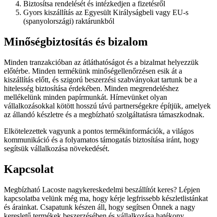
Biztosítsa rendelését és intézkedjen a fizetésről
Gyors kiszállítás az Egyesült Királyságbeli vagy EU-s
(spanyolországi) raktárunkból
Minőségbiztosítás és bizalom
Minden tranzakcióban az átláthatóságot és a bizalmat helyezzük
előtérbe. Minden termékünk minőségellenőrzésen esik át a
kiszállítás előtt, és szigorú beszerzési szabványokat tartunk be a
hitelesség biztosítása érdekében. Minden megrendeléshez
mellékelünk minden papírmunkát. Hírnevünket olyan
vállalkozásokkal kötött hosszú távú partnerségekre építjük, amelyek
az állandó készletre és a megbízható szolgáltatásra támaszkodnak.
Elkötelezettek vagyunk a pontos termékinformációk, a világos
kommunikáció és a folyamatos támogatás biztosítása iránt, hogy
segítsük vállalkozása növekedését.
Kapcsolat
Megbízható Lacoste nagykereskedelmi beszállítót keres? Lépjen
kapcsolatba velünk még ma, hogy kérje legfrissebb készletlistánkat
és árainkat. Csapatunk készen áll, hogy segítsen Önnek a nagy
keresletű termékek beszerzésében és vállalkozása hatékony