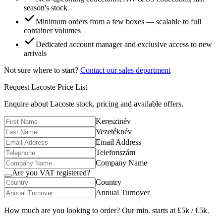
season's stock
Minimum orders from a few boxes — scalable to full
container volumes
Dedicated account manager and exclusive access to new
arrivals
Not sure where to start?
Contact our sales department
Request
Lacoste
Price List
Enquire about
Lacoste
stock, pricing and available offers.
Keresztnév
Vezetéknév
Email Address
Telefonszám
Company Name
Are you VAT registered?
Country
Annual Turnover
How much are you looking to order? Our min. starts at £5k / €5k.