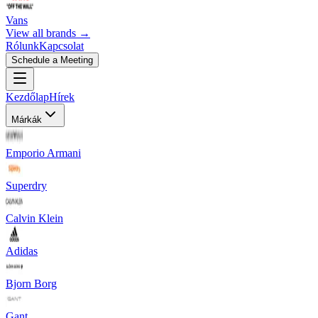
Vans
View all brands →
Rólunk
Kapcsolat
Schedule a Meeting
Kezdőlap
Hírek
Márkák
Emporio Armani
Superdry
Calvin Klein
Adidas
Bjorn Borg
Gant