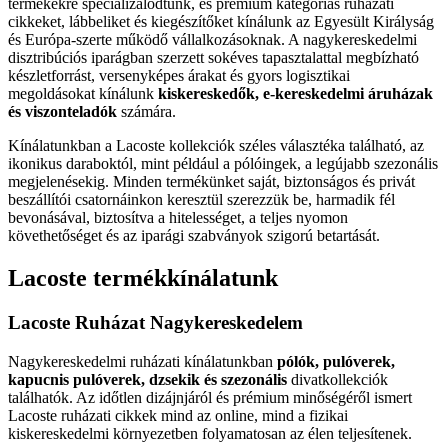
termékekre specializálódtunk, és prémium kategóriás ruházati
cikkeket, lábbeliket és kiegészítőket kínálunk az Egyesült Királyság
és Európa-szerte működő vállalkozásoknak. A nagykereskedelmi
disztribúciós iparágban szerzett sokéves tapasztalattal megbízható
készletforrást, versenyképes árakat és gyors logisztikai
megoldásokat kínálunk
kiskereskedők, e-kereskedelmi áruházak
és viszonteladók
számára.
Kínálatunkban a Lacoste kollekciók széles választéka található, az
ikonikus daraboktól, mint például a pólóingek, a legújabb szezonális
megjelenésekig. Minden termékünket saját, biztonságos és privát
beszállítói csatornáinkon keresztül szerezzük be, harmadik fél
bevonásával, biztosítva a hitelességet, a teljes nyomon
követhetőséget és az iparági szabványok szigorú betartását.
Lacoste termékkínálatunk
Lacoste Ruházat Nagykereskedelem
Nagykereskedelmi ruházati kínálatunkban
pólók, pulóverek,
kapucnis pulóverek, dzsekik és szezonális
divatkollekciók
találhatók. Az időtlen dizájnjáról és prémium minőségéről ismert
Lacoste ruházati cikkek mind az online, mind a fizikai
kiskereskedelmi környezetben folyamatosan az élen teljesítenek.