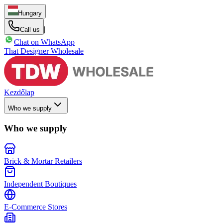
Hungary
|
Call us
Chat on WhatsApp
That Designer Wholesale
Kezdőlap
Who we supply
Who we supply
Brick & Mortar Retailers
Independent Boutiques
E-Commerce Stores