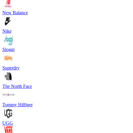
New Balance
Nike
Sloggi
Superdry
The North Face
Tommy Hilfiger
UGG