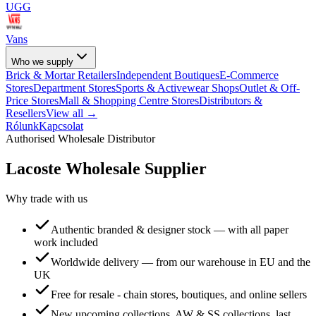
UGG
Vans
Who we supply
Brick & Mortar Retailers
Independent Boutiques
E-Commerce
Stores
Department Stores
Sports & Activewear Shops
Outlet & Off-
Price Stores
Mall & Shopping Centre Stores
Distributors &
Resellers
View all →
Rólunk
Kapcsolat
Authorised Wholesale Distributor
Lacoste
Wholesale Supplier
Why trade with us
Authentic branded & designer stock — with all paper
work included
Worldwide delivery — from our warehouse in EU and the
UK
Free for resale - chain stores, boutiques, and online sellers
New upcoming collections, AW & SS collections, last