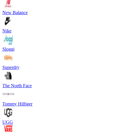
New Balance
Nike
Sloggi
Superdry
The North Face
Tommy Hilfiger
UGG