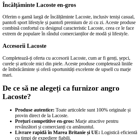
Încălțăminte Lacoste en-gros
Oferim o gamă largă de încălțăminte Lacoste, inclusiv teniși casual,
pantofi sport lifestyle și pantofi premium de zi cu zi. Aceste produse
combină confortul cu designul caracteristic Lacoste, ceea ce le face
extrem de populare în rândul comercianților de modă și lifestyle.
Accesorii Lacoste
Completează-ți oferta cu accesorii Lacoste, cum ar fi genți, șepci,
curele și articole mici din piele. Aceste produse completează liniile
de îmbrăcăminte și oferă oportunități excelente de upsell cu marje
mari.
De ce să ne alegeți ca furnizor angro
Lacoste?
Produse autentice:
Toate articolele sunt 100% originale și
provin direct de la Lacoste.
Prețuri competitive en-gros:
Marje atractive pentru
revânzători și comercianți cu amănuntul.
Livrare rapidă în Marea Britanie și UE:
Logistică eficientă
cu timpi de expediere fiabili.