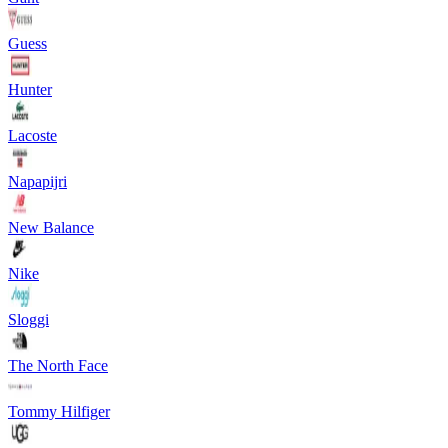
Guess
Hunter
Lacoste
Napapijri
New Balance
Nike
Sloggi
The North Face
Tommy Hilfiger