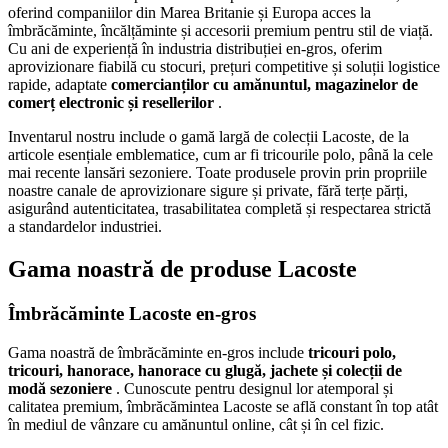
oferind companiilor din Marea Britanie și Europa acces la
îmbrăcăminte, încălțăminte și accesorii premium pentru stil de viață.
Cu ani de experiență în industria distribuției en-gros, oferim
aprovizionare fiabilă cu stocuri, prețuri competitive și soluții logistice
rapide, adaptate
comercianților cu amănuntul, magazinelor de
comerț electronic și resellerilor
.
Inventarul nostru include o gamă largă de colecții Lacoste, de la
articole esențiale emblematice, cum ar fi tricourile polo, până la cele
mai recente lansări sezoniere. Toate produsele provin prin propriile
noastre canale de aprovizionare sigure și private, fără terțe părți,
asigurând autenticitatea, trasabilitatea completă și respectarea strictă
a standardelor industriei.
Gama noastră de produse Lacoste
Îmbrăcăminte Lacoste en-gros
Gama noastră de îmbrăcăminte en-gros include
tricouri polo,
tricouri, hanorace, hanorace cu glugă, jachete și colecții de
modă sezoniere
. Cunoscute pentru designul lor atemporal și
calitatea premium, îmbrăcămintea Lacoste se află constant în top atât
în mediul de vânzare cu amănuntul online, cât și în cel fizic.