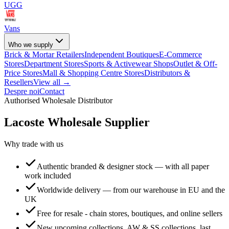
UGG
Vans
Who we supply
Brick & Mortar Retailers
Independent Boutiques
E-Commerce
Stores
Department Stores
Sports & Activewear Shops
Outlet & Off-
Price Stores
Mall & Shopping Centre Stores
Distributors &
Resellers
View all →
Despre noi
Contact
Authorised Wholesale Distributor
Lacoste
Wholesale Supplier
Why trade with us
Authentic branded & designer stock — with all paper
work included
Worldwide delivery — from our warehouse in EU and the
UK
Free for resale - chain stores, boutiques, and online sellers
New upcoming collections, AW & SS collections, last