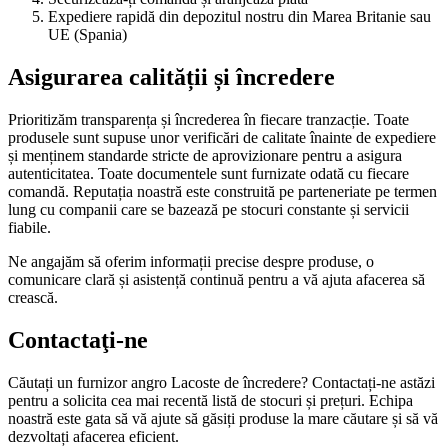
Expediere rapidă din depozitul nostru din Marea Britanie sau
UE (Spania)
Asigurarea calității și încredere
Prioritizăm transparența și încrederea în fiecare tranzacție. Toate
produsele sunt supuse unor verificări de calitate înainte de expediere
și menținem standarde stricte de aprovizionare pentru a asigura
autenticitatea. Toate documentele sunt furnizate odată cu fiecare
comandă. Reputația noastră este construită pe parteneriate pe termen
lung cu companii care se bazează pe stocuri constante și servicii
fiabile.
Ne angajăm să oferim informații precise despre produse, o
comunicare clară și asistență continuă pentru a vă ajuta afacerea să
crească.
Contactaţi-ne
Căutați un furnizor angro Lacoste de încredere? Contactați-ne astăzi
pentru a solicita cea mai recentă listă de stocuri și prețuri. Echipa
noastră este gata să vă ajute să găsiți produse la mare căutare și să vă
dezvoltați afacerea eficient.