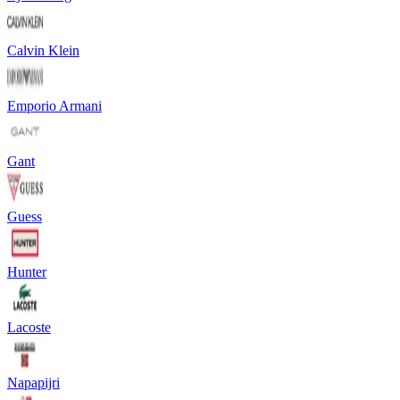
Calvin Klein
Emporio Armani
Gant
Guess
Hunter
Lacoste
Napapijri