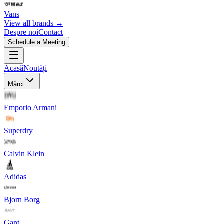
Vans
View all brands →
Despre noi
Contact
Schedule a Meeting
Acasă
Noutăți
Mărci
Emporio Armani
Superdry
Calvin Klein
Adidas
Bjorn Borg
Gant