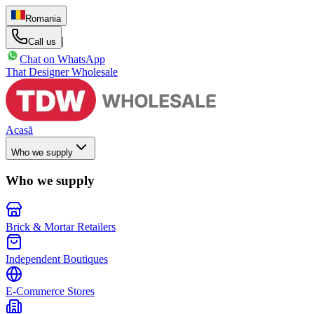
Romania
|
Call us
Chat on WhatsApp
That Designer Wholesale
Acasă
Who we supply
Who we supply
Brick & Mortar Retailers
Independent Boutiques
E-Commerce Stores