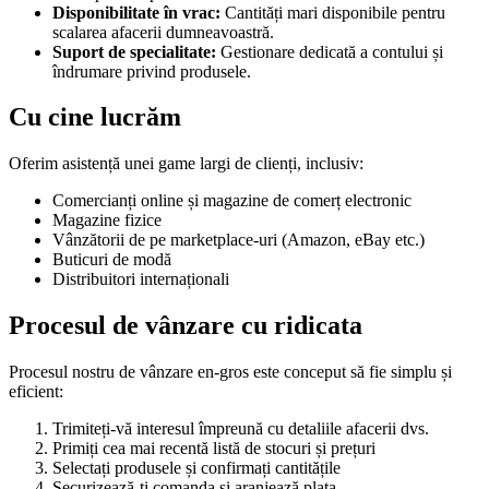
Disponibilitate în vrac:
Cantități mari disponibile pentru
scalarea afacerii dumneavoastră.
Suport de specialitate:
Gestionare dedicată a contului și
îndrumare privind produsele.
Cu cine lucrăm
Oferim asistență unei game largi de clienți, inclusiv:
Comercianți online și magazine de comerț electronic
Magazine fizice
Vânzătorii de pe marketplace-uri (Amazon, eBay etc.)
Buticuri de modă
Distribuitori internaționali
Procesul de vânzare cu ridicata
Procesul nostru de vânzare en-gros este conceput să fie simplu și
eficient:
Trimiteți-vă interesul împreună cu detaliile afacerii dvs.
Primiți cea mai recentă listă de stocuri și prețuri
Selectați produsele și confirmați cantitățile
Securizează-ți comanda și aranjează plata