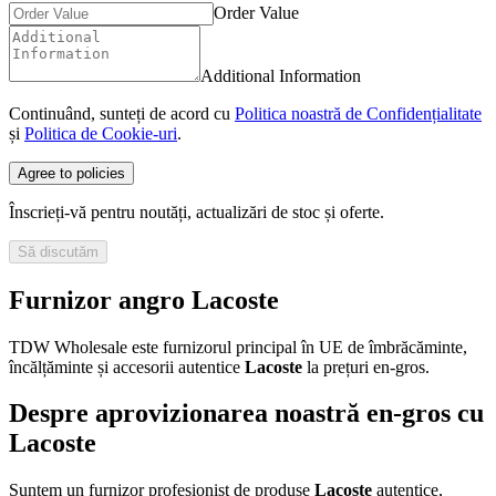
Order Value
Additional Information
Continuând, sunteți de acord cu
Politica noastră de Confidențialitate
și
Politica de Cookie-uri
.
Agree to policies
Înscrieți-vă pentru noutăți, actualizări de stoc și oferte.
Să discutăm
Furnizor angro Lacoste
TDW Wholesale este furnizorul principal în UE de îmbrăcăminte,
încălțăminte și accesorii autentice
Lacoste
la prețuri en-gros.
Despre aprovizionarea noastră en-gros cu
Lacoste
Suntem un furnizor profesionist de produse
Lacoste
autentice,