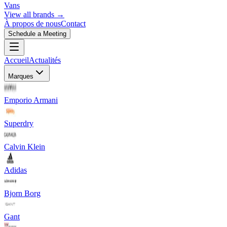
Vans
View all brands →
À propos de nous
Contact
Schedule a Meeting
Accueil
Actualités
Marques
Emporio Armani
Superdry
Calvin Klein
Adidas
Bjorn Borg
Gant