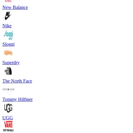
New Balance
Nike
Sloggi
Superdry
The North Face
Tommy Hilfiger
UGG