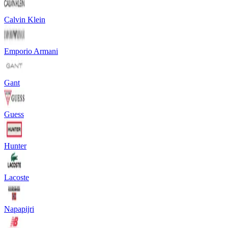
Calvin Klein
Emporio Armani
Gant
Guess
Hunter
Lacoste
Napapijri