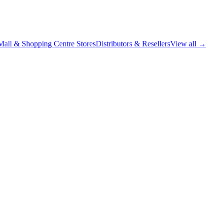
Mall & Shopping Centre Stores
Distributors & Resellers
View all →