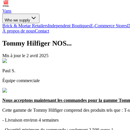
Vans
Who we supply
Brick & Mortar Retailers
Independent Boutiques
E-Commerce Stores
D
À propos de nous
Contact
Tommy Hilfiger NOS...
Mis à jour le
2 avril 2025
Paul S.
Équipe commerciale
Nous acceptons maintenant les commandes pour la gamme Tommy
Cette gamme de Tommy Hilfiger comprend des produits tels que : T-shir
- Livraison environ 4 semaines
- Quantité minimum de commande : seulement 2 500 euros !