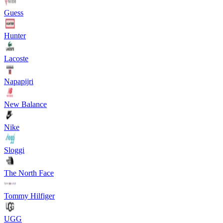
Guess
Hunter
Lacoste
Napapijri
New Balance
Nike
Sloggi
The North Face
Tommy Hilfiger
UGG