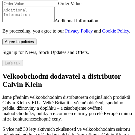
Order Value
Additional Information
By proceeding, you agree to our
Privacy Policy
and
Cookie Policy
.
Agree to policies
Sign up for News, Stock Updates and Offers.
Let's talk
Velkoobchodní dodavatel a distributor
Calvin Klein
Jsme předním velkoobchodním distributorem originálních produktů
Calvin Klein v EU a Velké Británii – včetně oblečení, spodního
prádla, džínoviny a doplňků – a zásobujeme ověřené
maloobchodníky, butiky a e-commerce firmy po celé Evropě i mimo
ni za konkurenceschopné ceny.
S více než 30 lety aktivních zkušeností ve velkoobchodním sektoru
prémiové módy je náš dodavatelský řetězec přímo s Calvin Klein a