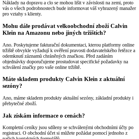
Náklady na dopravu a clo se mohou lišit v závislosti na zemi, proto
vás o všech podrobnostech bude informovat váš vyhrazený manažer
pro vztahy s klienty.
Mohu dále prodávat velkoobchodní zboží Calvin
Klein na Amazonu nebo jiných tržištích?
Ano. Poskytujeme fakturační dokumentaci, kterou platformy online
tržiště obvykle vyžadují k ověření pravosti dodavatelského řetězce a
odemknutí záznamů chráněných značkou. Před zadáním
objednávky doporučujeme prostudovat specifické požadavky na
schválení značky pro vaše online tržiště.
Máte skladem produkty Calvin Klein z aktuální
sezóny?
Ano, máme skladem produkty aktuální sezóny, základní produkty i
přebytečné zboží.
Jak získám informace o cenách?
Kompletní ceníky jsou sdíleny se schválenými obchodními účty po
registraci. O obchodní účet si můžete požádat pomocí jednoho z
našich kontaktních formulářů.