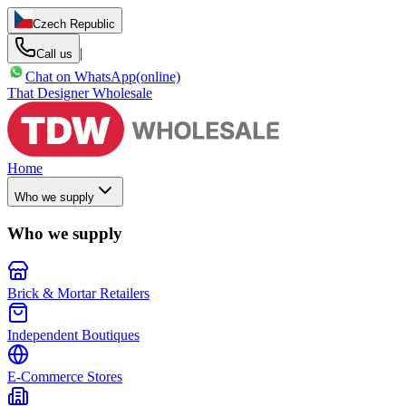
Czech Republic
|
Call us
Chat on WhatsApp
(online)
That Designer Wholesale
Home
Who we supply
Who we supply
Brick & Mortar Retailers
Independent Boutiques
E-Commerce Stores