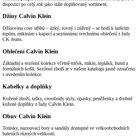
dispozici po celý rok jako stále doplňovaný sortiment.
Džíny Calvin Klein
Džínovina core střihů – úzký, rovný i zúžený – se hodí k ladícím
topům, mikinám s kapucí a sezónnímu svrchnímu oblečení z řady
CK Jeans.
Oblečení Calvin Klein
Základní a sezónní kolekce včetně triček, mikin, tepláků, bund a
formálních košil. Sezónní zboží je v našem katalogu jasně označeno
s uvedením kolekce.
Kabelky a doplňky
Kožené zboží, tašky, crossbody styly, opasky, peněženky a drobné
kožené doplňky z řady Calvin Klein.
Obuv Calvin Klein
Tenisky, nazouvací boty a sandály dostupné ve velkoobchodních
baleních různých velikostí.