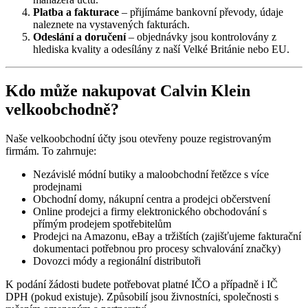
Platba a fakturace
– přijímáme bankovní převody, údaje
naleznete na vystavených fakturách.
Odeslání a doručení
– objednávky jsou kontrolovány z
hlediska kvality a odesílány z naší Velké Británie nebo EU.
Kdo může nakupovat Calvin Klein
velkoobchodně?
Naše velkoobchodní účty jsou otevřeny pouze registrovaným
firmám. To zahrnuje:
Nezávislé módní butiky a maloobchodní řetězce s více
prodejnami
Obchodní domy, nákupní centra a prodejci občerstvení
Online prodejci a firmy elektronického obchodování s
přímým prodejem spotřebitelům
Prodejci na Amazonu, eBay a tržištích (zajišťujeme fakturační
dokumentaci potřebnou pro procesy schvalování značky)
Dovozci módy a regionální distributoři
K podání žádosti budete potřebovat platné IČO a případně i IČ
DPH (pokud existuje). Způsobilí jsou živnostníci, společnosti s