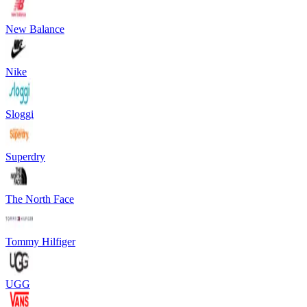
New Balance
Nike
Sloggi
Superdry
The North Face
Tommy Hilfiger
UGG