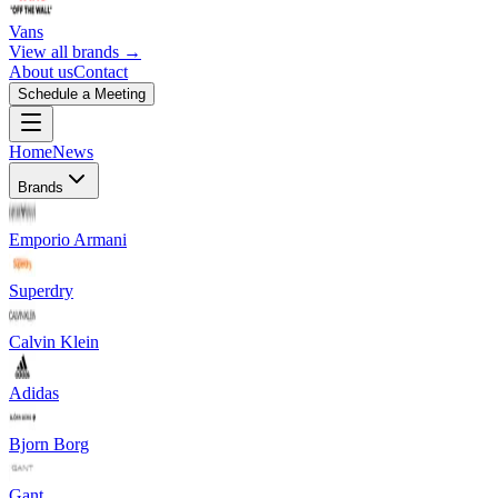
Vans
View all brands →
About us
Contact
Schedule a Meeting
Home
News
Brands
Emporio Armani
Superdry
Calvin Klein
Adidas
Bjorn Borg
Gant