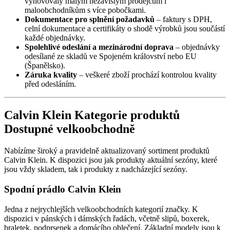
vyhovovaly malým nezávislým prodejcům i
maloobchodníkům s více pobočkami.
Dokumentace pro splnění požadavků
– faktury s DPH,
celní dokumentace a certifikáty o shodě výrobků jsou součástí
každé objednávky.
Spolehlivé odeslání a mezinárodní doprava
– objednávky
odesílané ze skladů ve Spojeném království nebo EU
(Španělsko).
Záruka kvality
– veškeré zboží prochází kontrolou kvality
před odesláním.
Calvin Klein Kategorie produktů
Dostupné velkoobchodně
Nabízíme široký a pravidelně aktualizovaný sortiment produktů
Calvin Klein. K dispozici jsou jak produkty aktuální sezóny, které
jsou vždy skladem, tak i produkty z nadcházející sezóny.
Spodní prádlo Calvin Klein
Jedna z nejrychlejších velkoobchodních kategorií značky. K
dispozici v pánských i dámských řadách, včetně slipů, boxerek,
braletek, podprsenek a domácího oblečení. Základní modely jsou k