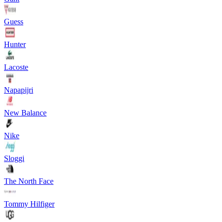
Guess
Hunter
Lacoste
Napapijri
New Balance
Nike
Sloggi
The North Face
Tommy Hilfiger