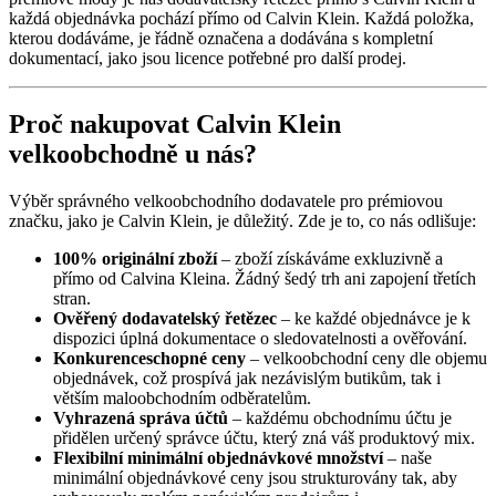
každá objednávka pochází přímo od Calvin Klein. Každá položka,
kterou dodáváme, je řádně označena a dodávána s kompletní
dokumentací, jako jsou licence potřebné pro další prodej.
Proč nakupovat Calvin Klein
velkoobchodně u nás?
Výběr správného velkoobchodního dodavatele pro prémiovou
značku, jako je Calvin Klein, je důležitý. Zde je to, co nás odlišuje:
100% originální zboží
– zboží získáváme exkluzivně a
přímo od Calvina Kleina. Žádný šedý trh ani zapojení třetích
stran.
Ověřený dodavatelský řetězec
– ke každé objednávce je k
dispozici úplná dokumentace o sledovatelnosti a ověřování.
Konkurenceschopné ceny
– velkoobchodní ceny dle objemu
objednávek, což prospívá jak nezávislým butikům, tak i
větším maloobchodním odběratelům.
Vyhrazená správa účtů
– každému obchodnímu účtu je
přidělen určený správce účtu, který zná váš produktový mix.
Flexibilní minimální objednávkové množství
– naše
minimální objednávkové ceny jsou strukturovány tak, aby