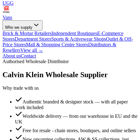
UGG
Vans
Who we supply
Brick & Mortar Retailers
Independent Boutiques
E-Commerce
Stores
Department Stores
Sports & Activewear Shops
Outlet & Off-
Price Stores
Mall & Shopping Centre Stores
Distributors &
Resellers
View all →
About us
Contact
Authorised Wholesale Distributor
Calvin Klein
Wholesale Supplier
Why trade with us
Authentic branded & designer stock — with all paper
work included
Worldwide delivery — from our warehouse in EU and the
UK
Free for resale - chain stores, boutiques, and online sellers
New upcoming collections, AW & SS collections, last