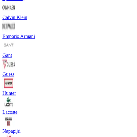
Calvin Klein
Emporio Armani
Gant
Guess
Hunter
Lacoste
Napapijri